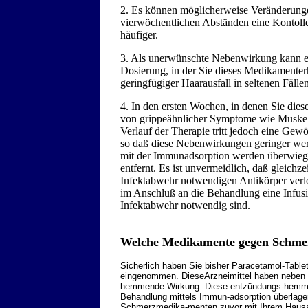
2. Es können möglicherweise Veränderungen
vierwöchentlichen Abständen eine Kontolle
häufiger.
3. Als unerwünschte Nebenwirkung kann e
Dosierung, in der Sie dieses Medikamenterha
geringfügiger Haarausfall in seltenen Fällen 
4. In den ersten Wochen, in denen Sie die
von grippeähnlicher Symptome wie Muske
Verlauf der Therapie tritt jedoch eine G
so daß diese Nebenwirkungen geringer we
mit der Immunadsorption werden überwiege
entfernt. Es ist unvermeidlich, daß gleichzei
Infektabwehr notwendigen Antikörper verlor
im Anschluß an die Behandlung eine Infusio
Infektabwehr notwendig sind.
Welche Medikamente gegen Schmer
Sicherlich haben Sie bisher Paracetamol-Table
eingenommen. DieseArzneimittel haben neben i
hemmende Wirkung. Diese entzündungs-hemmen
Behandlung mittels Immun-adsorption überlager
Schmerzmedika-menten zuvor mit Ihrem Hausa