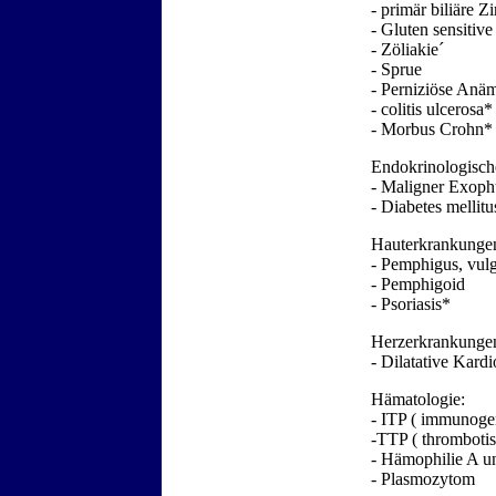
- primär biliäre Z
- Gluten sensitiv
- Zöliakie´
- Sprue
- Perniziöse Anä
- colitis ulcerosa*
- Morbus Crohn*
Endokrinologisch
- Maligner Exoph
- Diabetes melli
Hauterkrankunge
- Pemphigus, vulg
- Pemphigoid
- Psoriasis*
Herzerkrankunge
- Dilatative Kar
Hämatologie:
- ITP ( immunoge
-TTP ( thromboti
- Hämophilie A u
- Plasmozytom