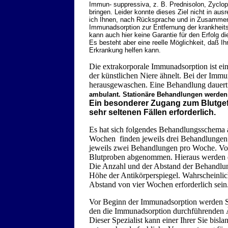
Immun- suppressiva, z. B. Prednisolon, Zyclo
bringen. Leider konnte dieses Ziel nicht in a
ich Ihnen, nach Rücksprache und in Zusammena
Immunadsorption zur Entfernung der krankheitsv
kann auch hier keine Garantie für den Erfolg
Es besteht aber eine reelle Möglichkeit, daß 
Erkrankung helfen kann.
Die extrakorporale Immunadsorption ist ei
der künstlichen Niere ähnelt. Bei der Imm
herausgewaschen. Eine Behandlung dauert
ambulant. Stationäre Behandlungen werden i
Ein besonderer Zugang zum Blutgefäß
sehr seltenen Fällen erforderlich.
Es hat sich folgendes Behandlungsschema al
Wochen finden jeweils drei Behandlungen st
jeweils zwei Behandlungen pro Woche. Vo
Blutproben abgenommen. Hieraus werden d
Die Anzahl und der Abstand der Behandlun
Höhe der Antikörperspiegel. Wahrscheinl
Abstand von vier Wochen erforderlich sein
Vor Beginn der Immunadsorption werden Si
den die Immunadsorption durchführenden Ä
Dieser Spezialist kann einer Ihrer Sie bisl