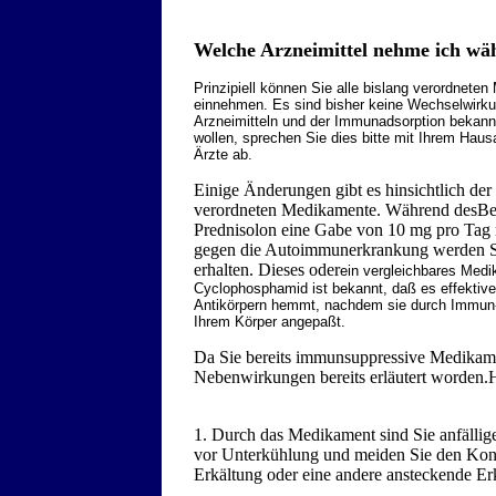
Welche Arzneimittel nehme ich wä
Prinzipiell können Sie alle bislang verordnete
einnehmen. Es sind bisher keine Wechselwir
Arzneimitteln und der Immunadsorption bekan
wollen, sprechen Sie dies bitte mit Ihrem Hau
Ärzte ab.
Einige Änderungen gibt es hinsichtlich de
verordneten Medikamente. Während desBeh
Prednisolon eine Gabe von 10 mg pro Tag n
gegen die Autoimmunerkrankung werden 
erhalten. Dieses oder
ein vergleichbares Medi
Cyclophosphamid ist bekannt, daß es effektive
Antikörpern hemmt, nachdem sie durch Immun- 
Ihrem Körper angepaßt.
Da Sie bereits immunsuppressive Medikam
Nebenwirkungen bereits erläutert worden.
1. Durch das Medikament sind Sie anfällige
vor Unterkühlung und meiden Sie den Kont
Erkältung oder eine andere ansteckende E