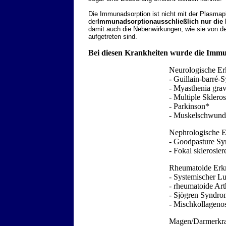
Die Immunadsorption ist nicht mit der Plasmaph
der
Immunadsorptionausschließlich nur die
damit auch die Nebenwirkungen, wie sie von de
aufgetreten sind.
Bei diesen Krankheiten wurde die Immun
Neurologische Er
- Guillain-barré
- Myasthenia grav
- Multiple Sklero
- Parkinson*
- Muskelschwun
Nephrologische 
- Goodpasture S
- Fokal sklerosie
Rheumatoide Erk
- Systemischer L
- rheumatoide Arth
- Sjögren Syndro
- Mischkollageno
Magen/Darmerkr